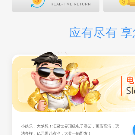
REAL-TIME RETURN
应有尽有 
小娱乐，大梦想！汇聚世界顶级电子游艺，画质高清，玩
法多样，亿元累计彩池，大奖一触即发！